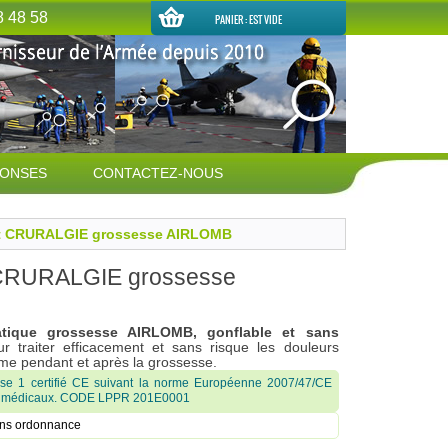
8 48 58
PANIER :
EST VIDE
PONSES
CONTACTEZ-NOUS
nt CRURALGIE grossesse AIRLOMB
 CRURALGIE grossesse
atique grossesse AIRLOMB, gonflable et sans
r traiter efficacement et sans risque les douleurs
me pendant et après la grossesse.
sse 1 certifié CE suivant la norme Européenne 2007/47/CE
tifs médicaux. CODE LPPR 201E0001
ans ordonnance