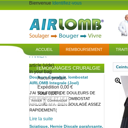
Bienvenue
Identifiez-vous
ACCUEIL
REMBOURSEMENT
TRAI
PANIER
article
(vide)
Ceint
TEMOIGNAGES CRURALGIE
In your bag
Douleurs Cruralgie, lombostat
Aucun produit
AIRLOMB Integrale (Joel)
Expédition
0,00 €
J'AI SOUFFERT DE DOULEURS DE
Total
0,00 €
CRURALGIE ET LE LOMBOSTAT
PANIER
COMMANDER
AIRLOMB M'A BIEN SOULAGÉ ASSEZ
RAPIDEMENT(
Lire la suite
Sciatique, Hernie Discale paralysante,