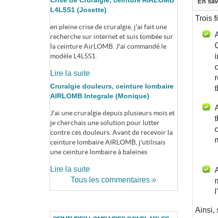
Crise de Cruralgie, ceinture AIRLOMB
En sav
L4L5S1 (Josette)
Trois 
en pleine crise de cruralgie, j'ai fait une
recherche sur internet et suis tombée sur
C
la ceinture AirLOMB. J'ai commandé le
modèle L4L5S1.
i
c
Lire la suite
r
Cruralgie douleurs, ceinture lombaire
t
AIRLOMB Integrale (Monique)
J'ai une cruralgie depuis plusieurs mois et
t
je cherchais une solution pour lutter
c
contre ces douleurs. Avant de recevoir la
m
ceinture lombaire AIRLOMB, j'utilisais
une ceinture lombaire à baleines
Lire la suite
A
Tous les commentaires »
m
l
Ainsi,