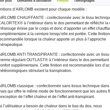
oir plus
Domaines d'utilisation
Finition
Témoignages
finitions d’AIRLOMB existent pour chaque modèle :
AIRLOMB CHAUFFANTE : confectionnée avec le tissu techniq
ALORTEX® à l’intérieur dans le dos permettant de réfléchir la 
nfrarouge émise par le corps et donc d’apporter un effet chauffa
omplémentaire à la ceinture lorsqu’elle est portée. Cette finition
ecommandée lorsque la chaleur apporte un plus à l’approche
hérapeutique.
AIRLOMB ANTI TRANSPIRANTE : confectionnée avec un tissu 
hermo régulant OUTLAST® à l’intérieur dans le dos permettant de
onfort supplémentaire. Cette finition est recommandée lors d’act
étéorologiques stimulant la transpiration.
IRLOMB classique : confectionnée sans tissus technique dans 
ais qui offre le même mode de fonctionnement que les autres fi
’exception de l’effet chaleur et de l’effet anti-transpirant.
 si l’utilisateur a besoin de chaleur dans le bas du dos, nous