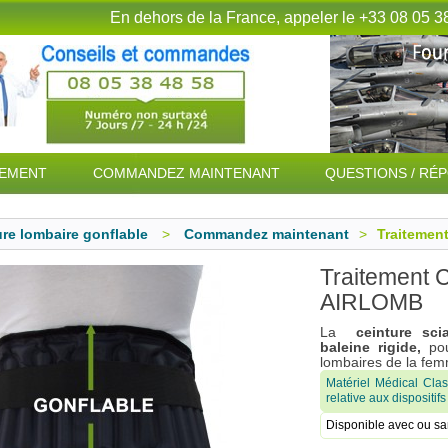
En dehors de la France, appeler le +33 08 05 3
TEMENT
COMMANDEZ MAINTENANT
QUESTIONS / RÉ
ure lombaire gonflable
>
Commandez maintenant
>
Traiteme
Traitement
AIRLOMB
La
ceinture sci
baleine rigide,
pou
lombaires de la fem
Matériel Médical Cla
relative aux disposi
Disponible avec ou s