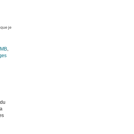
 que je
LOMB
,
ges
 du
 a
es