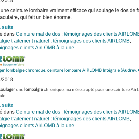
4/2018
 une ceinture lombaire vraiment efficace qui soulage le dos de 
aculaire, qui fait un bien énorme.
a suite
ié dans
Ceinture mal de dos : témoignages des clients AIRLOM
lgie traitement naturel : témoignages des clients AIRLOMB
,
gnages clients AirLOMB à la une
ger lombalgie chronique, ceinture lombaire AIRLOMB Intégrale (Audrey,
4/2018
soulager
une
lombalgie
chronique, ma mère a opté pour une ceinture Ai
ale.
a suite
ié dans
Ceinture mal de dos : témoignages des clients AIRLOM
lgie traitement naturel : témoignages des clients AIRLOMB
,
gnages clients AirLOMB à la une