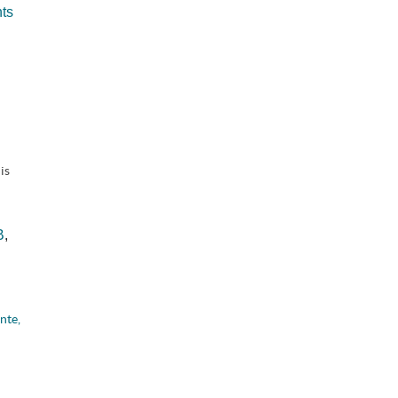
ts
is
B
,
nte,