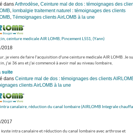
ié dans
Arthrodèse
,
Ceinture mal de dos : témoignages des clien
LOMB
,
lombalgie traitement naturel : témoignages des clients
LOMB
,
Témoignages clients AirLOMB à la une
in, ceinture medicale AIR LOMB, Pincement L5S1, (Yann)
1/2018
r, je viens de faire l'acquisition d'une ceinture medicale AIR LOMB. Je su
n, j'ai 36 ans et j'ai commencé à avoir mal au niveau lombaire,
a suite
ié dans
Ceinture mal de dos : témoignages des clients AIRLOM
gnages clients AirLOMB à la une
intra canalaire, réduction du canal lombaire (AIRLOMB Integrale chauffa
1/2017
n kyste intra canalaire et réduction du canal lombaire avec arthrose et