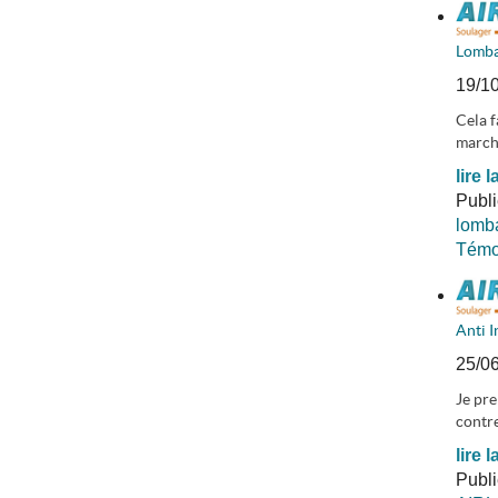
Lomba
19/1
Cela f
marche
lire l
Publ
lomba
Témoi
Anti 
25/0
Je pre
contre
lire l
Publ