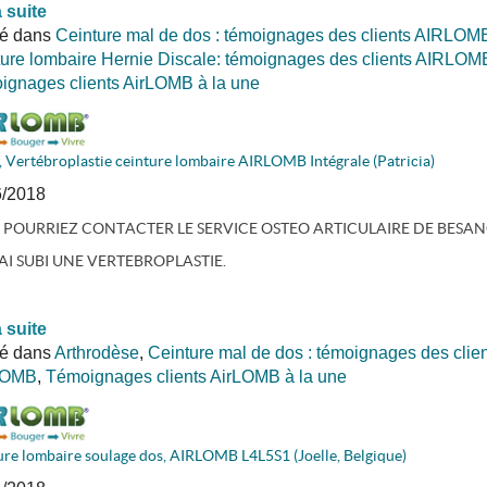
a suite
ié dans
Ceinture mal de dos : témoignages des clients AIRLOM
ure lombaire Hernie Discale: témoignages des clients AIRLOM
gnages clients AirLOMB à la une
 Vertébroplastie ceinture lombaire AIRLOMB Intégrale (Patricia)
6/2018
 POURRIEZ CONTACTER LE SERVICE OSTEO ARTICULAIRE DE BESA
AI SUBI UNE VERTEBROPLASTIE.
a suite
ié dans
Arthrodèse
,
Ceinture mal de dos : témoignages des clien
LOMB
,
Témoignages clients AirLOMB à la une
ure lombaire soulage dos, AIRLOMB L4L5S1 (Joelle, Belgique)