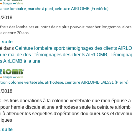
rance lombaire, marche à pied, ceinture AIRLOMB (Frédéric)
3/2018
frais des lombaires au point de ne plus pouvoir marcher longtemps, alors
as encore 70 ans.
a suite
ié dans
Ceinture lombaire sport: témoignages des clients AIR
ure mal de dos : témoignages des clients AIRLOMB
,
Témoigna
ts AirLOMB à la une
tion colonne vertébrale, atrhodèse, ceinture AIRLOMB L4L5S1 (Pierre)
2/2018
 les trois operations à la colonne vertebrale que mon épouse a
 pour hernie discale et une arthrodese seule la ceinture airlomb
i à attenuer les sequelles d'opérations douloureuses et devenu
niques
a suite