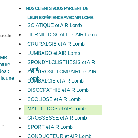
NOS CLIENTS VOUS PARLENT DE
LEUR EXPÉRIENCE AVEC AIR LOMB
SCIATIQUE et AIR Lomb
HERNIE DISCALE et AIR Lomb
iècle :
CRURALGIE et AIR Lomb
LUMBAGO et AIR Lomb
LOMB
,
SPONDYLOLISTHESIS et AIR
nture
Lomb
os :
ARTHROSE LOMBAIRE et AIR
la une
Lomb
LOMBALGIE et AIR Lomb
DISCOPATHIE et AIR Lomb
SCOLIOSE et AIR Lomb
MAL DE DOS et AIR Lomb
GROSSESSE et AIR Lomb
le
SPORT et AIR Lomb
CONDUCTEUR et AIR Lomb