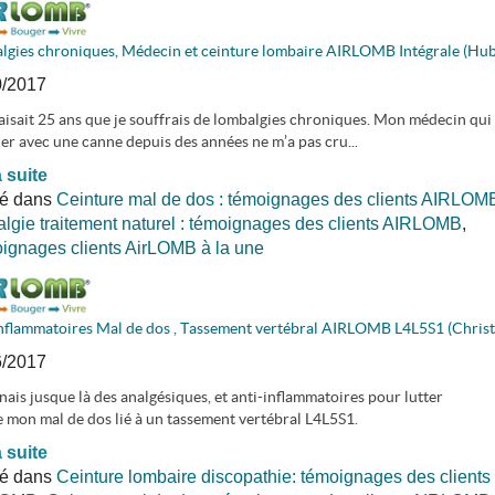
lgies chroniques, Médecin et ceinture lombaire AIRLOMB Intégrale (Hub
0/2017
aisait 25 ans que je souffrais de lombalgies chroniques. Mon médecin qui
r avec une canne depuis des années ne m’a pas cru...
a suite
ié dans
Ceinture mal de dos : témoignages des clients AIRLOM
lgie traitement naturel : témoignages des clients AIRLOMB
,
gnages clients AirLOMB à la une
Inflammatoires Mal de dos , Tassement vertébral AIRLOMB L4L5S1 (Christ
6/2017
nais jusque là des analgésiques, et anti-inflammatoires pour lutter
 mon mal de dos lié à un tassement vertébral L4L5S1.
a suite
ié dans
Ceinture lombaire discopathie: témoignages des clients