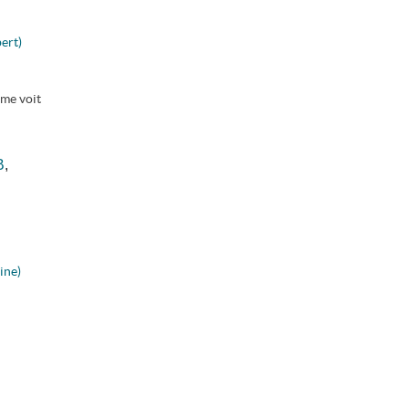
ert)
 me voit
B
,
ine)