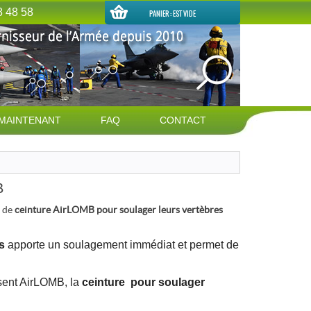
8 48 58
PANIER :
EST VIDE
MAINTENANT
FAQ
CONTACT
B
s de
ceinture AirLOMB pour soulager leurs vertèbres
s
apporte un soulagement immédiat et permet de
sent AirLOMB, la
ceinture pour soulager