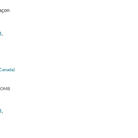
façon
B
,
 Canada)
rLOMB
B
,