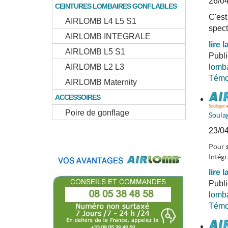
26/0
CEINTURES LOMBAIRES GONFLABLES
C'est
AIRLOMB L4 L5 S1
spect
AIRLOMB INTEGRALE
lire l
AIRLOMB L5 S1
Publ
AIRLOMB L2 L3
lomba
Témoi
AIRLOMB Maternity
ACCESSOIRES
Poire de gonflage
Soula
23/0
Pour
Intégr
lire l
Publ
lomba
Témoi