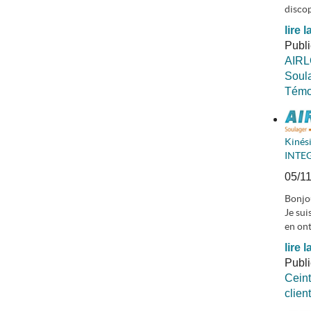
discop
lire l
Publ
AIR
Soula
Témoi
Kinés
INTEG
05/1
Bonjou
Je sui
en ont
lire l
Publ
Ceint
clien