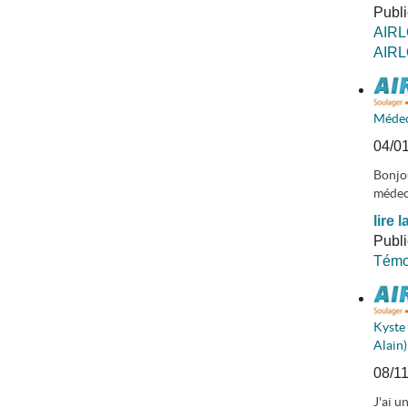
Publ
AIR
AIR
Médec
04/0
Bonjou
médeci
lire l
Publ
Témoi
Kyste 
Alain)
08/1
J'ai u