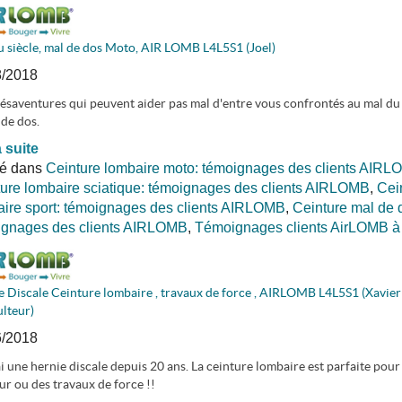
 siècle, mal de dos Moto, AIR LOMB L4L5S1 (Joel)
8/2018
saventures qui peuvent aider pas mal d'entre vous confrontés au mal du s
 de dos.
a suite
ié dans
Ceinture lombaire moto: témoignages des clients AIR
ure lombaire sciatique: témoignages des clients AIRLOMB
,
Cei
ire sport: témoignages des clients AIRLOMB
,
Ceinture mal de d
ignages des clients AIRLOMB
,
Témoignages clients AirLOMB à 
 Discale Ceinture lombaire , travaux de force , AIRLOMB L4L5S1 (Xavier
lteur)
6/2018
'ai une hernie discale depuis 20 ans. La ceinture lombaire est parfaite pour 
ur ou des travaux de force !!