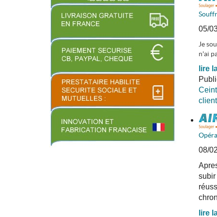
Souff
05/0
Je sou
n'ai p
lire l
Publ
Ceint
clien
Opéra
08/0
Apres
subir
réuss
chro
lire l