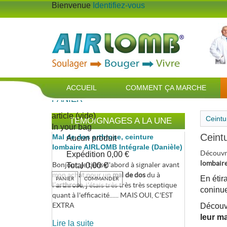
Bienvenue
Identifiez-vous
ACCUEIL
COMMENT ÇA MARCHE
PANIER
article
(vide)
Ceintu
TEMOIGNAGES A LA UNE
In your bag
Ceint
Mal de dos arthrose, ceinture
Aucun produit
lombaire AIRLOMB Intégrale (Danièle)
Découvre
Expédition
0,00 €
lombaire
Bonjour, je tiens d'abord à signaler avant
Total
0,00 €
mon achat pour un
mal de dos
du à
En étira
PANIER
COMMANDER
l’
arthrose
, j'étais très très très sceptique
coninue
quant à l'efficacité...... MAIS OUI, C'EST
EXTRA
Découvr
leur ma
Lire la suite