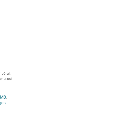
ibéral.
ents qui
LOMB
,
ges