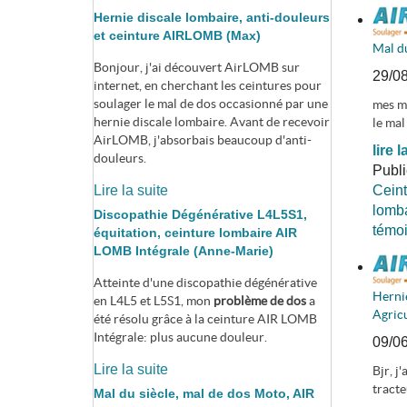
Hernie discale lombaire, anti-douleurs
et ceinture AIRLOMB (Max)
Mal du
Bonjour, j'ai découvert AirLOMB sur
29/0
internet, en cherchant les ceintures pour
soulager le mal de dos occasionné par une
mes mé
hernie discale lombaire. Avant de recevoir
le mal
AirLOMB, j'absorbais beaucoup d'anti-
lire l
douleurs.
Publ
Ceint
Lire la suite
lomba
Discopathie Dégénérative L4L5S1,
témo
équitation, ceinture lombaire AIR
LOMB Intégrale (Anne-Marie)
Atteinte d'une discopathie dégénérative
Hernie
en L4L5 et L5S1, mon
problème de dos
a
Agricu
été résolu grâce à la ceinture AIR LOMB
Intégrale: plus aucune douleur.
09/0
Lire la suite
Bjr, j
tracte
Mal du siècle, mal de dos Moto, AIR