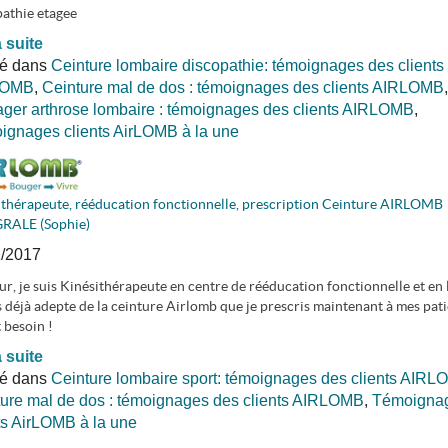
athie etagee
a suite
ié dans
Ceinture lombaire discopathie: témoignages des clients
LOMB
,
Ceinture mal de dos : témoignages des clients AIRLOMB
,
ger arthrose lombaire : témoignages des clients AIRLOMB
,
gnages clients AirLOMB à la une
ithérapeute, rééducation fonctionnelle, prescription Ceinture AIRLOMB
RALE (Sophie)
1/2017
r, je suis Kinésithérapeute en centre de rééducation fonctionnelle et en l
s déjà adepte de la ceinture Airlomb que je prescris maintenant à mes pati
 besoin !
a suite
ié dans
Ceinture lombaire sport: témoignages des clients AIR
ure mal de dos : témoignages des clients AIRLOMB
,
Témoigna
ts AirLOMB à la une