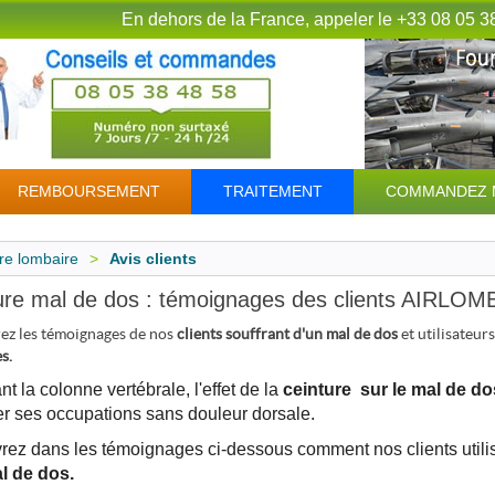
En dehors de la France, appeler le +33 08 05 3
REMBOURSEMENT
TRAITEMENT
COMMANDEZ 
re lombaire
>
Avis clients
ure mal de dos : témoignages des clients AIRLOM
z les témoignages de nos
clients souffrant d'un mal de dos
et utilisateur
s.
nt la colonne vertébrale, l'effet de la
ceinture sur le mal de do
r ses occupations sans douleur dorsale.
ez dans les témoignages ci-dessous comment nos clients utili
l de dos.