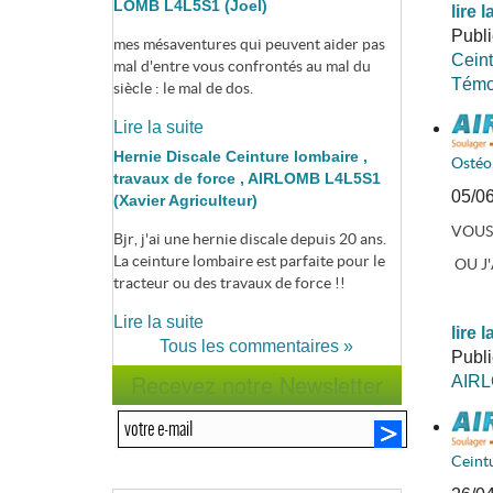
LOMB L4L5S1 (Joel)
lire l
Publ
mes mésaventures qui peuvent aider pas
Ceint
mal d'entre vous confrontés au mal du
Témoi
siècle : le mal de dos.
Lire la suite
Hernie Discale Ceinture lombaire ,
Ostéo,
travaux de force , AIRLOMB L4L5S1
05/0
(Xavier Agriculteur)
VOUS
Bjr, j'ai une hernie discale depuis 20 ans.
La ceinture lombaire est parfaite pour le
OU J'
tracteur ou des travaux de force !!
Lire la suite
lire l
Tous les commentaires »
Publ
Recevez notre Newsletter
AIR
Ceint