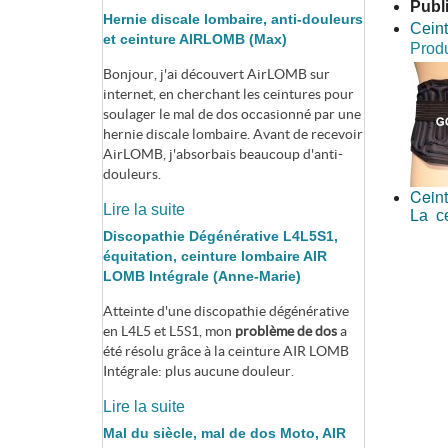
Publ
Hernie discale lombaire, anti-douleurs
Ceint
et ceinture AIRLOMB (Max)
Produ
Bonjour, j'ai découvert AirLOMB sur
internet, en cherchant les ceintures pour
soulager le mal de dos occasionné par une
hernie discale lombaire. Avant de recevoir
AirLOMB, j'absorbais beaucoup d'anti-
douleurs.
Ceint
Lire la suite
La ce
Discopathie Dégénérative L4L5S1,
équitation, ceinture lombaire AIR
LOMB Intégrale (Anne-Marie)
Atteinte d'une discopathie dégénérative
en L4L5 et L5S1, mon
problème de dos
a
été résolu grâce à la ceinture AIR LOMB
Intégrale: plus aucune douleur.
Lire la suite
Mal du siècle, mal de dos Moto, AIR