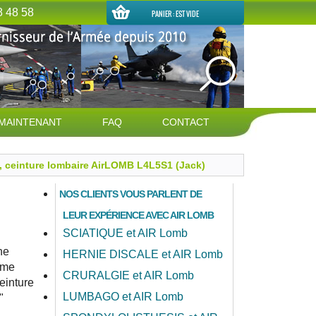
8 48 58
PANIER :
EST VIDE
MAINTENANT
FAQ
CONTACT
t, ceinture lombaire AirLOMB L4L5S1 (Jack)
NOS CLIENTS VOUS PARLENT DE
LEUR EXPÉRIENCE AVEC AIR LOMB
SCIATIQUE et AIR Lomb
ne
HERNIE DISCALE et AIR Lomb
s me
CRURALGIE et AIR Lomb
einture
LUMBAGO et AIR Lomb
"