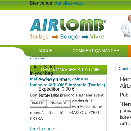
Bienvenue
Identifiez-vous
ACCUEIL
COMMENT ÇA MARCHE
PANIER
article
(vide)
Ceintu
TEMOIGNAGES A LA UNE
In your bag
Hern
Mal de dos arthrose, ceinture
Aucun produit
lombaire AIRLOMB Intégrale (Danièle)
Air
Expédition
0,00 €
Publi
Bonjour, je tiens d'abord à signaler avant
Total
0,00 €
mon achat pour un
mal de dos
du à
PANIER
COMMANDER
"
Hern
l’
arthrose
, j'étais très très très sceptique
pouva
quant à l'efficacité...... MAIS OUI, C'EST
faire
EXTRA
AirLO
Lire la suite