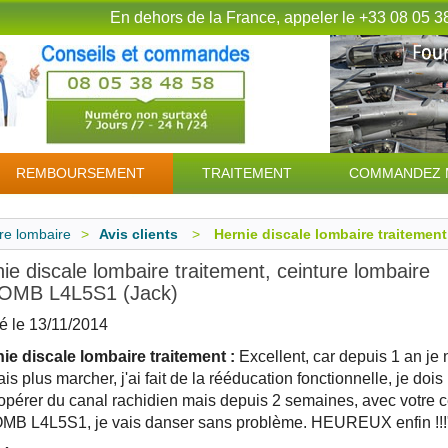
En dehors de la France, appeler le +33 08 05 3
REMBOURSEMENT
TRAITEMENT
COMMANDEZ 
re lombaire
>
Avis clients
>
Hernie discale lombaire traitemen
ie discale lombaire traitement, ceinture lombaire
LOMB L4L5S1 (Jack)
é le
13/11/2014
ie discale lombaire traitement :
Excellent, car depuis 1 an je 
is plus marcher, j'ai fait de la rééducation fonctionnelle, je doi
 opérer du canal rachidien mais depuis 2 semaines, avec votre c
MB L4L5S1, je vais danser sans problème. HEUREUX enfin !!!