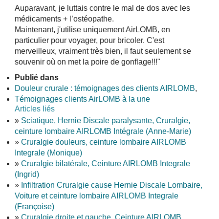
Auparavant, je luttais contre le mal de dos avec les
médicaments + l’ostéopathe.
Maintenant, j'utilise uniquement AirLOMB, en
particulier pour voyager, pour bricoler. C'est
merveilleux, vraiment très bien, il faut seulement se
souvenir où on met la poire de gonflage!!!"
Publié dans
Douleur crurale : témoignages des clients AIRLOMB
,
Témoignages clients AirLOMB à la une
Articles liés
»
Sciatique, Hernie Discale paralysante, Cruralgie,
ceinture lombaire AIRLOMB Intégrale (Anne-Marie)
»
Cruralgie douleurs, ceinture lombaire AIRLOMB
Integrale (Monique)
»
Cruralgie bilatérale, Ceinture AIRLOMB Integrale
(Ingrid)
»
Infiltration Cruralgie cause Hernie Discale Lombaire,
Voiture et ceinture lombaire AIRLOMB Integrale
(Françoise)
»
Cruralgie droite et gauche, Ceinture AIRLOMB